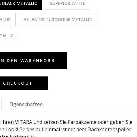
 BLACK METALLIC
SUPERIOR WHITE
ALLIC
ATLANTIS TURQUOISE METALLIC
TALLIC
IN DEN WARENKORB
M CHECKOUT
Eigenschaften
ie Ihren VITARA und setzen Sie Farbakzente oder geben Sie
en Look! Beides auf einmal ist mit dem Dachkantenspoiler
rtig lackiert
ist.