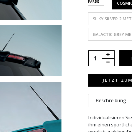
FARBE
COSMIC
SILKY SILVER 2 MET
GALACTIC GREY ME
JETZT ZU
Beschreibung
Individualisieren S
ihm einen sportlich
möglich, welcher
fe