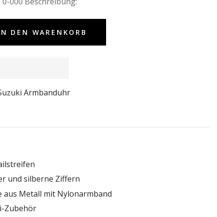
WT0-000
Beschreibung:
IN DEN WARENKORB
 Suzuki Armbanduhr
ilstreifen
er und silberne Ziffern
 aus Metall mit Nylonarmband
ki-Zubehör