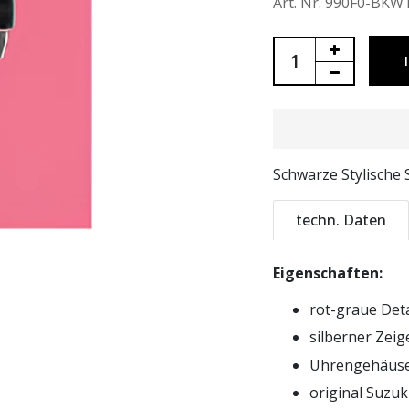
Art. Nr. 990F0-BK
Schwarze Stylische
techn. Daten
Eigenschaften:
rot-graue Deta
silberner Zeig
Uhrengehäuse
original Suzu