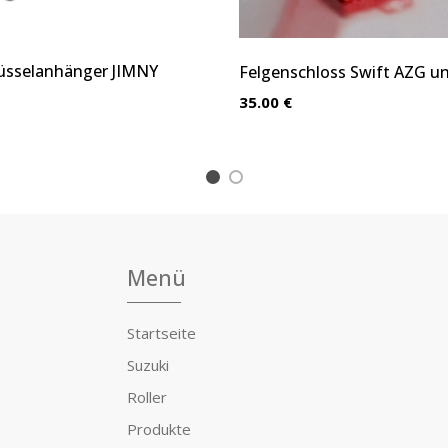
sselanhänger JIMNY
Felgenschloss Swift AZG u
35.00 €
1
2
Menü
Startseite
Suzuki
Roller
Produkte