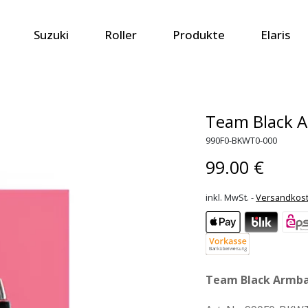
Suzuki
Roller
Produkte
Elaris
Team Black 
990F0-BKWT0-000
99.00 €
inkl. MwSt. -
Versandkos
Team Black Armb